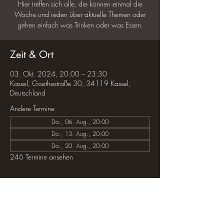
Hier treffen sich alle, die können einmal die
Woche und reden über aktuelle Themen oder
gehen einfach was Trinken oder was Essen.
Zeit & Ort
03. Okt. 2024, 20:00 – 23:30
Kassel, Goethestraße 30, 34119 Kassel,
Deutschland
Andere Termine
Do., 06. Aug., 20:00
Do., 13. Aug., 20:00
Do., 20. Aug., 20:00
246 Termine ansehen
Diese Veranstaltung teilen