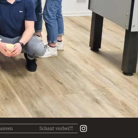
r
soren
Schaut vorbei!!!