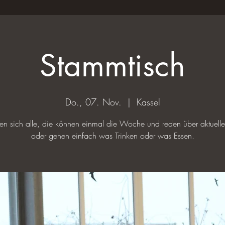
Stammtisch
Do., 07. Nov.
  |  
Kassel
ffen sich alle, die können einmal die Woche und reden über aktuel
oder gehen einfach was Trinken oder was Essen.