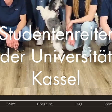
Studentenreite
der Universität
Kassel
Start
Über uns
FAQ
Spon