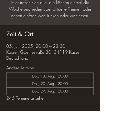
Hier treffen sich alle, die können einmal die
Woche und reden über aktuelle Themen oder
gehen einfach was Trinken oder was Essen.
Zeit & Ort
05. Juni 2025, 20:00 – 23:30
Kassel, Goethestraße 30, 34119 Kassel,
Deutschland
Andere Termine
Do., 13. Aug., 20:00
Do., 20. Aug., 20:00
Do., 27. Aug., 20:00
245 Termine ansehen
Diese Veranstaltung teilen