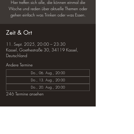
Hier treffen sich alle, die können einmal die
Woche und reden über aktuelle Themen oder
gehen einfach was Trinken oder was Essen.
Zeit & Ort
11. Sept. 2025, 20:00 – 23:30
Kassel, Goethestraße 30, 34119 Kassel,
Deutschland
Andere Termine
Do., 06. Aug., 20:00
Do., 13. Aug., 20:00
Do., 20. Aug., 20:00
246 Termine ansehen
Diese Veranstaltung teilen