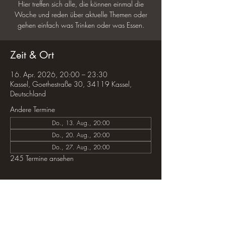
Hier treffen sich alle, die können einmal die
Woche und reden über aktuelle Themen oder
gehen einfach was Trinken oder was Essen.
Zeit & Ort
16. Apr. 2026, 20:00 – 23:30
Kassel, Goethestraße 30, 34119 Kassel,
Deutschland
Andere Termine
Do., 13. Aug., 20:00
Do., 20. Aug., 20:00
Do., 27. Aug., 20:00
245 Termine ansehen
Diese Veranstaltung teilen