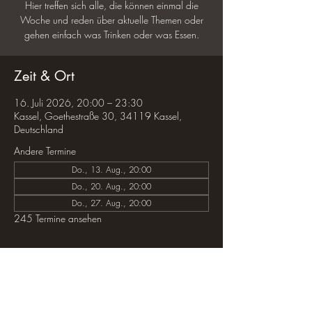
Hier treffen sich alle, die können einmal die
Woche und reden über aktuelle Themen oder
gehen einfach was Trinken oder was Essen.
Zeit & Ort
16. Juli 2026, 20:00 – 23:30
Kassel, Goethestraße 30, 34119 Kassel,
Deutschland
Andere Termine
Do., 13. Aug., 20:00
Do., 20. Aug., 20:00
Do., 27. Aug., 20:00
245 Termine ansehen
Diese Veranstaltung teilen