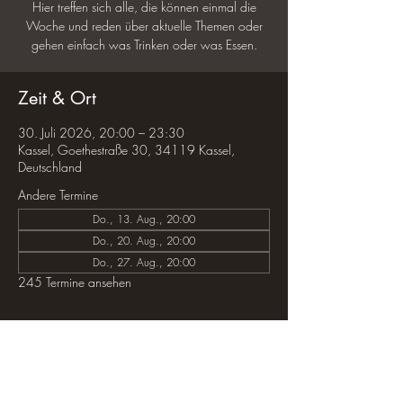
Hier treffen sich alle, die können einmal die
Woche und reden über aktuelle Themen oder
gehen einfach was Trinken oder was Essen.
Zeit & Ort
30. Juli 2026, 20:00 – 23:30
Kassel, Goethestraße 30, 34119 Kassel,
Deutschland
Andere Termine
Do., 13. Aug., 20:00
Do., 20. Aug., 20:00
Do., 27. Aug., 20:00
245 Termine ansehen
Diese Veranstaltung teilen