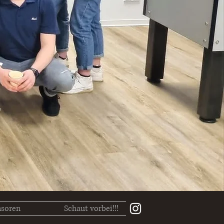
r
soren
Schaut vorbei!!!