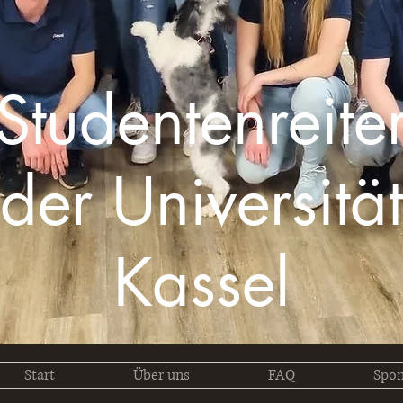
Studentenreite
der Universität
Kassel
Start
Über uns
FAQ
Spon