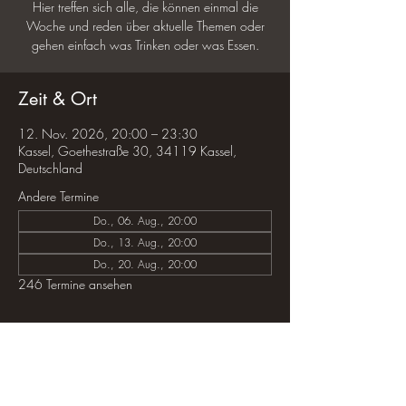
Hier treffen sich alle, die können einmal die
Woche und reden über aktuelle Themen oder
gehen einfach was Trinken oder was Essen.
Zeit & Ort
12. Nov. 2026, 20:00 – 23:30
Kassel, Goethestraße 30, 34119 Kassel,
Deutschland
Andere Termine
Do., 06. Aug., 20:00
Do., 13. Aug., 20:00
Do., 20. Aug., 20:00
246 Termine ansehen
Diese Veranstaltung teilen