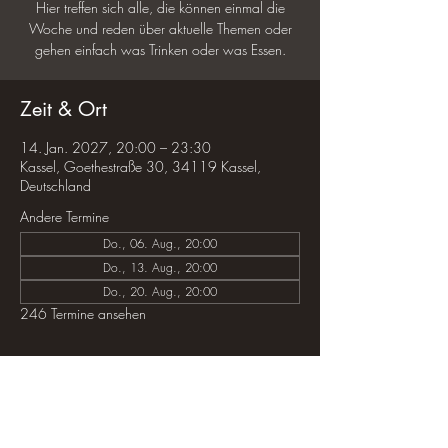
Hier treffen sich alle, die können einmal die
Woche und reden über aktuelle Themen oder
gehen einfach was Trinken oder was Essen.
Zeit & Ort
14. Jan. 2027, 20:00 – 23:30
Kassel, Goethestraße 30, 34119 Kassel,
Deutschland
Andere Termine
Do., 06. Aug., 20:00
Do., 13. Aug., 20:00
Do., 20. Aug., 20:00
246 Termine ansehen
Diese Veranstaltung teilen