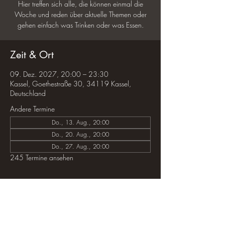
Hier treffen sich alle, die können einmal die
Woche und reden über aktuelle Themen oder
gehen einfach was Trinken oder was Essen.
Zeit & Ort
09. Dez. 2027, 20:00 – 23:30
Kassel, Goethestraße 30, 34119 Kassel,
Deutschland
Andere Termine
Do., 13. Aug., 20:00
Do., 20. Aug., 20:00
Do., 27. Aug., 20:00
245 Termine ansehen
Diese Veranstaltung teilen