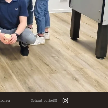
r
soren
Schaut vorbei!!!