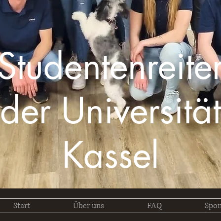
Studentenreite
der Universität
Kassel
Start
Über uns
FAQ
Spon