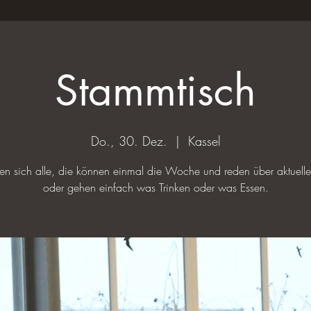
Stammtisch
Do., 30. Dez.
  |  
Kassel
ffen sich alle, die können einmal die Woche und reden über aktuel
oder gehen einfach was Trinken oder was Essen.