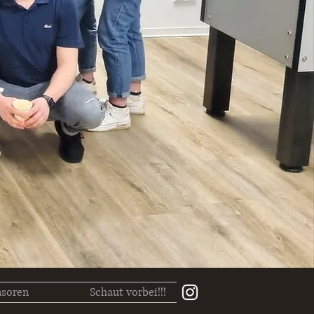
r
soren
Schaut vorbei!!!