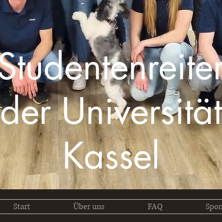
Studentenreite
der Universität
Kassel
Start
Über uns
FAQ
Spon