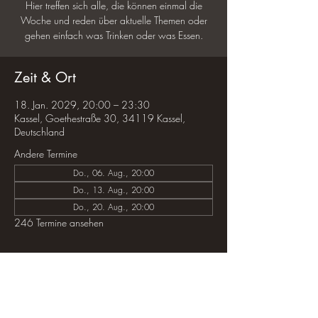
Hier treffen sich alle, die können einmal die
Woche und reden über aktuelle Themen oder
gehen einfach was Trinken oder was Essen.
Zeit & Ort
18. Jan. 2029, 20:00 – 23:30
Kassel, Goethestraße 30, 34119 Kassel,
Deutschland
Andere Termine
Do., 06. Aug., 20:00
Do., 13. Aug., 20:00
Do., 20. Aug., 20:00
246 Termine ansehen
Diese Veranstaltung teilen