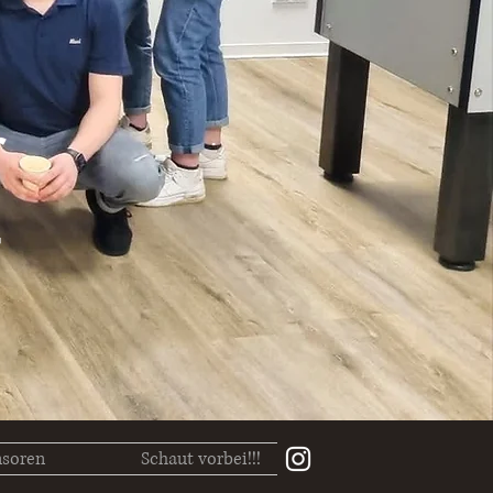
r
soren
Schaut vorbei!!!