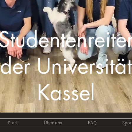
Studentenreite
der Universität
Kassel
Start
Über uns
FAQ
Spon