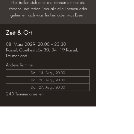
Hier treffen sich alle, die können einmal die
Woche und reden über aktuelle Themen oder
gehen einfach was Trinken oder was Essen.
Zeit & Ort
08. März 2029, 20:00 – 23:30
Kassel, Goethestraße 30, 34119 Kassel,
Deutschland
Andere Termine
Do., 13. Aug., 20:00
Do., 20. Aug., 20:00
Do., 27. Aug., 20:00
245 Termine ansehen
Diese Veranstaltung teilen