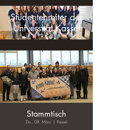
Studentenreiter der
Universität Kassel
Stammtisch
Do., 08. März
  |  
Kassel