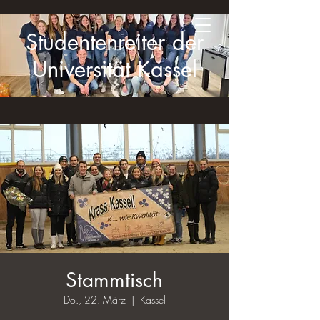
Studentenreiter der
Universität Kassel
Stammtisch
Do., 22. März
  |  
Kassel