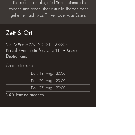
Hier treffen sich alle, die können einmal die
Woche und reden über aktuelle Themen oder
gehen einfach was Trinken oder was Essen.
Zeit & Ort
22. März 2029, 20:00 – 23:30
Kassel, Goethestraße 30, 34119 Kassel,
Deutschland
Andere Termine
Do., 13. Aug., 20:00
Do., 20. Aug., 20:00
Do., 27. Aug., 20:00
245 Termine ansehen
Diese Veranstaltung teilen