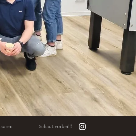
r
soren
Schaut vorbei!!!