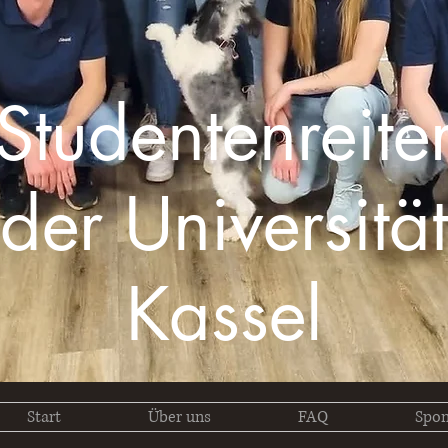
Studentenreite
der Universität
Kassel
Start
Über uns
FAQ
Spon