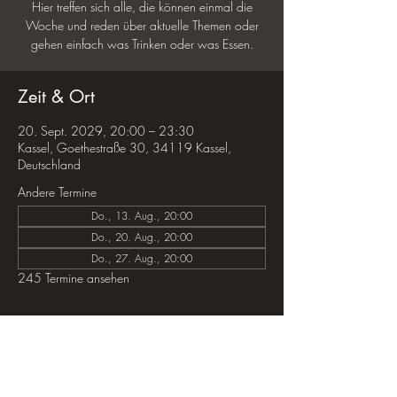
Hier treffen sich alle, die können einmal die
Woche und reden über aktuelle Themen oder
gehen einfach was Trinken oder was Essen.
Zeit & Ort
20. Sept. 2029, 20:00 – 23:30
Kassel, Goethestraße 30, 34119 Kassel,
Deutschland
Andere Termine
Do., 13. Aug., 20:00
Do., 20. Aug., 20:00
Do., 27. Aug., 20:00
245 Termine ansehen
Diese Veranstaltung teilen