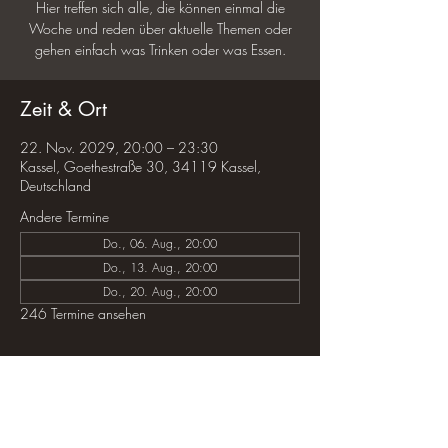
Hier treffen sich alle, die können einmal die
Woche und reden über aktuelle Themen oder
gehen einfach was Trinken oder was Essen.
Zeit & Ort
22. Nov. 2029, 20:00 – 23:30
Kassel, Goethestraße 30, 34119 Kassel,
Deutschland
Andere Termine
Do., 06. Aug., 20:00
Do., 13. Aug., 20:00
Do., 20. Aug., 20:00
246 Termine ansehen
Diese Veranstaltung teilen