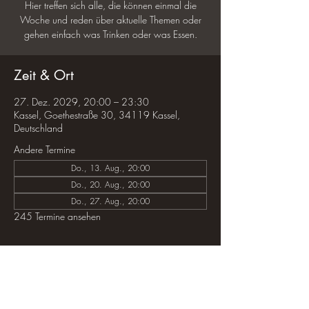
Hier treffen sich alle, die können einmal die
Woche und reden über aktuelle Themen oder
gehen einfach was Trinken oder was Essen.
Zeit & Ort
27. Dez. 2029, 20:00 – 23:30
Kassel, Goethestraße 30, 34119 Kassel,
Deutschland
Andere Termine
Do., 13. Aug., 20:00
Do., 20. Aug., 20:00
Do., 27. Aug., 20:00
245 Termine ansehen
Diese Veranstaltung teilen