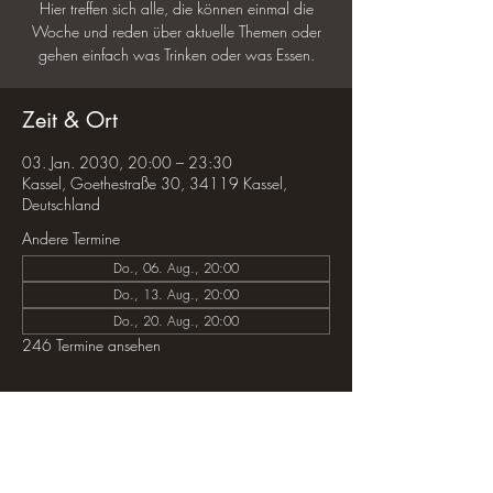
Hier treffen sich alle, die können einmal die
Woche und reden über aktuelle Themen oder
gehen einfach was Trinken oder was Essen.
Zeit & Ort
03. Jan. 2030, 20:00 – 23:30
Kassel, Goethestraße 30, 34119 Kassel,
Deutschland
Andere Termine
Do., 06. Aug., 20:00
Do., 13. Aug., 20:00
Do., 20. Aug., 20:00
246 Termine ansehen
Diese Veranstaltung teilen