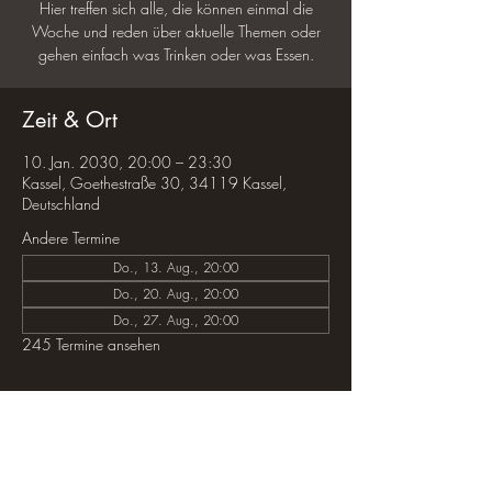
Hier treffen sich alle, die können einmal die
Woche und reden über aktuelle Themen oder
gehen einfach was Trinken oder was Essen.
Zeit & Ort
10. Jan. 2030, 20:00 – 23:30
Kassel, Goethestraße 30, 34119 Kassel,
Deutschland
Andere Termine
Do., 13. Aug., 20:00
Do., 20. Aug., 20:00
Do., 27. Aug., 20:00
245 Termine ansehen
Diese Veranstaltung teilen