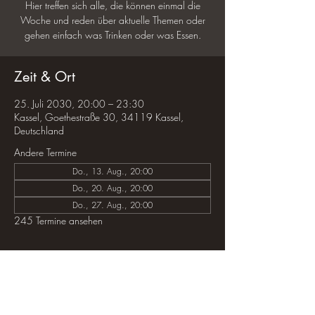
Hier treffen sich alle, die können einmal die
Woche und reden über aktuelle Themen oder
gehen einfach was Trinken oder was Essen.
Zeit & Ort
25. Juli 2030, 20:00 – 23:30
Kassel, Goethestraße 30, 34119 Kassel,
Deutschland
Andere Termine
Do., 13. Aug., 20:00
Do., 20. Aug., 20:00
Do., 27. Aug., 20:00
245 Termine ansehen
Diese Veranstaltung teilen