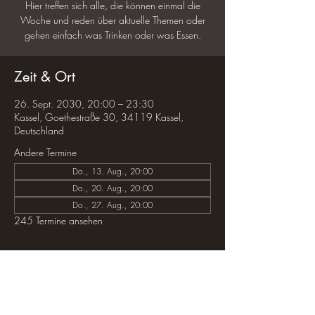
Hier treffen sich alle, die können einmal die
Woche und reden über aktuelle Themen oder
gehen einfach was Trinken oder was Essen.
Zeit & Ort
26. Sept. 2030, 20:00 – 23:30
Kassel, Goethestraße 30, 34119 Kassel,
Deutschland
Andere Termine
Do., 13. Aug., 20:00
Do., 20. Aug., 20:00
Do., 27. Aug., 20:00
245 Termine ansehen
Diese Veranstaltung teilen