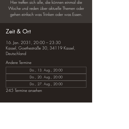
Hier treffen sich alle, die können einmal die
Woche und reden über aktuelle Themen oder
gehen einfach was Trinken oder was Essen.
Zeit & Ort
16. Jan. 2031, 20:00 – 23:30
Kassel, Goethestraße 30, 34119 Kassel,
Deutschland
Andere Termine
Do., 13. Aug., 20:00
Do., 20. Aug., 20:00
Do., 27. Aug., 20:00
245 Termine ansehen
Diese Veranstaltung teilen